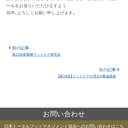
ールをお送りいただけますよう
何卒、よろしくお願い申し上げます。
投
前の記事
第22回多業種フットケア研究会
稿
ナ
次の記事
ビ
【第18回】フットケア心理士®養成講座
ゲ
ー
シ
ョ
ン
お問い合わせ
日本トータルフットマネジメント協会へのお問い合わせはこち