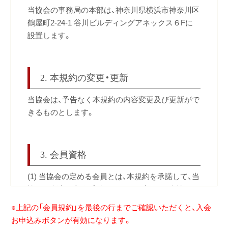
当協会の事務局の本部は、神奈川県横浜市神奈川区
鶴屋町2-24-1 谷川ビルディングアネックス６Fに
設置します。
2. 本規約の変更・更新
当協会は、予告なく本規約の内容変更及び更新がで
きるものとします。
3. 会員資格
(1) 当協会の定める会員とは、本規約を承諾して、当
協会の所定の入会手続きをすべて完了し、当協会か
ら承諾を受けた個人（以下“個人正会員”といいま
※上記の「会員規約」を最後の行までご確認いただくと、入会
す。）又は団体（以下“団体正会員”といい、個人正会
お申込みボタンが有効になります。
員と合わせて、単に“正会員”といいます。）をいいま