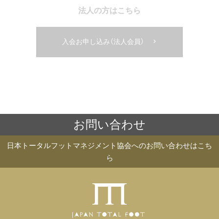
違反した場合には、不正使用とみなして会員資格を
法人の方はこちら
取り消し、会員カードを回収します。
(3) 会員カードを紛失し、または盗難にあった場合
は、協会事務局へ所定の手続きを行ってください。
入会お申し込み（法人会員）
なお、会員カードの再発行につきましては、別途実
費をいただきます。
5. 会員サービス
お問い合わせ
当協会の会員は、会員の種別に応じて、以下の特典
（以下“会員サービス”といいます。）を享受すること
日本トータルフットマネジメント協会へのお問い合わせはこち
ができます。なお、当協会は、一定の予告期間をも
ら
って会員サービスの全部または一部の変更又は停
止を行う場合があります。この場合において、会員
に不利益や損害等が生じた場合でも、当協会は一切
責任を負いませんのでご留意ください。
(1) 正会員