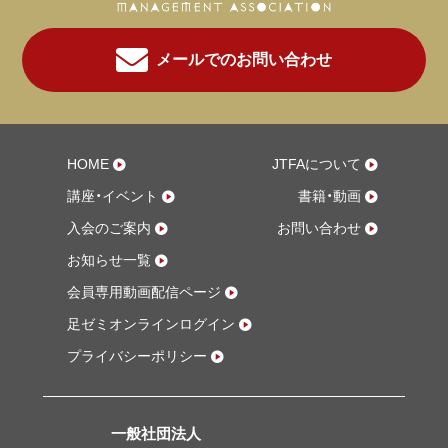
①当協会主催の講演会、その他イベントを会員特
別価格にてご参加
②当協会主催のセミナーを会員価格特別価格に
メールでのお問い合わせ
てご参加
③会員限定無料動画配信サービスの閲覧
④協会会員専用「フットケア業務賠償責任保険」
の加入
HOME
JTFAについて
(2) 保険会員
講座・イベント
書籍・動画
①協会会員専用「フットケア業務賠償責任保険」
入会のご案内
お問い合わせ
の加入
(3) 法人会員
お知らせ一覧
①当協会主催の講演会、その他イベントにおける
会員専用動画配信ページ
展示を会員特別価格にてご展示
足ゼミオンラインログイン
②当協会主催の講演会、その他イベントを3名ま
で会員特別価格にてご参加
プライバシーポリシー
③当協会主催のセミナーを3名まで会員価格特別
価格にてご参加
④会員限定無料動画配信サービスの閲覧
一般社団法人