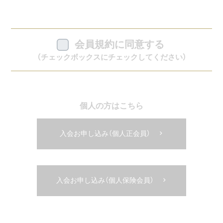
す。なお、保険会員とは、協会会員専用の「フットケ
ア業務賠償責任保険」のみを利用していただける個
人をいいます。
会員規約に同意する
(2) 会員資格の取得申込者は、当協会が定める所定
（チェックボックスにチェックしてください）
の入会手続完了後、入会金及び年会費を支払ったと
きに会員資格を取得します。
個人の方はこちら
4. 会員カード
入会お申し込み（個人正会員）
(1) 正会員として入会された個人又は団体には、会
員カードを無料にて発行します。このカードは会
員であることを証明するものですから、各種の特典
を受ける時には必ず持参してください。
入会お申し込み（個人保険会員）
(2) 会員カードは、カードに表示された会員のみが
利用でき、カード上に表示された会員以外の者に貸
与、譲渡することはできません。会員がこの定めに